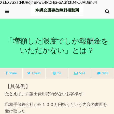
XsEXvSxsd4URqi1eFwE4RCHjG-oAGft3D4FJ0VDimJ4
「増額した限度でしか報酬金を
いただかない」とは？
Share
Tweet
Pin
Mail
SMS
【具体例】
たとえば、弁護士費用特約がないお客様が
①相手保険会社から１００万円払うという内容の書面を
受け取った